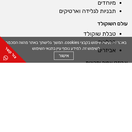
מיוחדים
תבניות לגלידה וארטיקים
עולם השוקולד
טבלת שוקולד
פרלינים
באתר זה נעשה שימוש בקבצי cookies. המשך גלישתך באתר מהווה הסכמה
לשימוש זה. למידע נוסף עיין בתנאי השימוש
אביזרים
אישור
אביזרי אפיה ומכונות
רינגים
צנטרים
לקקנים
כפפות
מברשות
שקי זילוף
חותכנים
קלפים