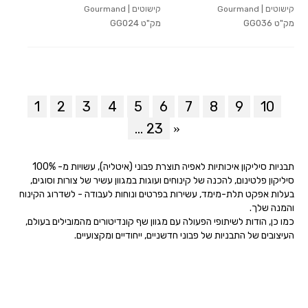
קישוטים | Gourmand
קישוטים | Gourmand
מק"ט
GG036
מק"ט
GG024
1
2
3
4
5
6
7
8
9
10
»
... 23
תבניות סיליקון איכותיות לאפיה תוצרת פבוני (איטליה), עשויות מ- 100%
סיליקון פלטינום, להכנה של קינוחים ועוגות במגוון עשיר של צורות וסוגים,
בעלות אפקט תלת-מימד, עשירות בפרטים ונוחות לעבודה - לשדרוג הקינוח
והמנה שלך.
כמו כן, הודות לשיתופי הפעולה עם מגוון שף קונדיטורים מהמובילים בעולם,
העיצובים של התבניות של פבוני חדשניים, ייחודיים ומקצועיים.