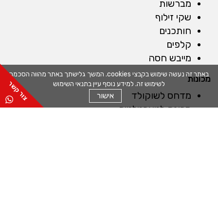
מברשות
שקי זילוף
חותכנים
קלפים
מייבש חסה
באתר זה נעשה שימוש בקבצי cookies. המשך גלישתך באתר מהווה הסכמה
מכונות
לשימוש זה. למידע נוסף עיין בתנאי השימוש
מדחס לשוקולד
אישור
מכונה לטארטלטים
מכונה לחיתוך מדויק
מכונה למילוי תערובות
כללי
אודות
שפים
תקנון
מדיניות משלוחים