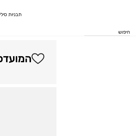
דלג לתוכן
דלג לסרגל הניווט
תבניות סיליק
Pastry Pro
המועדפים שלי
המועדפי
סגור
כבר רשומים? התחבר
זכור אותי