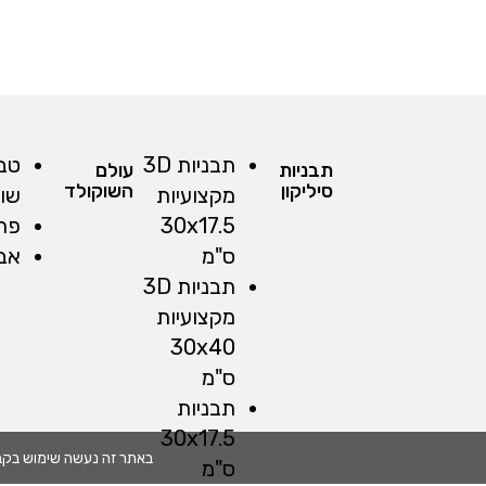
תבניות 3D
טב
תבניות
עולם
סיליקון
השוקולד
מקצועיות
שו
30x17.5
פרל
ס"מ
אבי
תבניות 3D
מקצועיות
30x40
ס"מ
תבניות
30x17.5
באתר זה נעשה שימוש בקבצי cookies. המשך גלישתך באתר מהווה הסכמה לשימוש זה. למידע נוסף עיין 
ס"מ