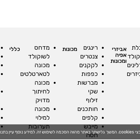
לת
רינגים
מדחס
אביזרי
מכונות
כללי
אפיה
קולד
צנטרים
לשוקולד
ומכונות
ינים
לקקנים
מכונה
זרים
כפפות
לטארטלטים
מברשות
מכונה
שקי
לחיתוך
זילוף
מדויק
חותכנים
מכונה
קלפים
למילוי
מייבש
תערובות
בתנאי השימוש
חסה