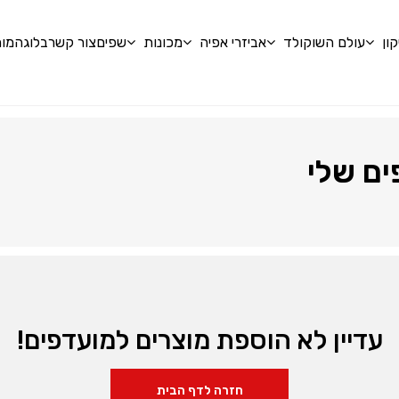
ון
עולם השוקולד
אביזרי אפיה
מכונות
שפים
צור קשר
בלוג
המומ
ם שלי
ו
מ
אין מוצרים בעגלה
דאגנו לכם ליצירת חשבון 
ליהנות מהי
עדיין לא הוספת מוצרים למועדפים!
שכחתי סיסמה
חזרה לדף הבית