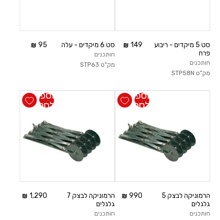
סט 5 מיקדים - ריבוע
149
סט 6 מיקדים - עלה
95
פרח
חותכנים
חותכנים
מק"ט
STP63
מק"ט
STP58N
הוספה
הוספה
לסל
לסל
הרמוניקה לבצק 5
990
הרמוניקה לבצק 7
1,290
גלגלים
גלגלים
חותכנים
חותכנים