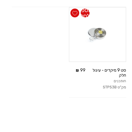
הוספה
לסל
סט 9 מיקדים - עיגול
99
חלק
חותכנים
מק"ט
STP53B