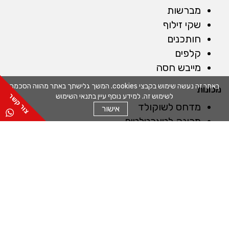
מברשות
שקי זילוף
חותכנים
קלפים
מייבש חסה
באתר זה נעשה שימוש בקבצי cookies. המשך גלישתך באתר מהווה הסכמה
מכונות
לשימוש זה. למידע נוסף עיין בתנאי השימוש
מדחס לשוקולד
אישור
מכונה לטארטלטים
מכונה לחיתוך מדויק
מכונה למילוי תערובות
כללי
אודות
שפים
תקנון