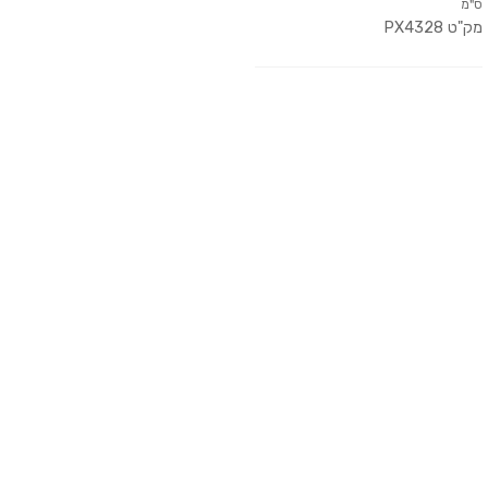
ס"מ
מק"ט
PX4328