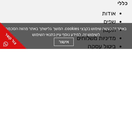
כללי
אודות
שפים
תקנון
באתר זה נעשה שימוש בקבצי cookies. המשך גלישתך באתר מהווה הסכמה
לשימוש זה. למידע נוסף עיין בתנאי השימוש
מדיניות משלוחים
אישור
ביטול עסקה
צור קשר
בלוג
מדיניות פרטיות
שירות לקוחות
טלפון:
03-9518687
שעות פעילות:
ראשון - חמישי: 09:00-16:00