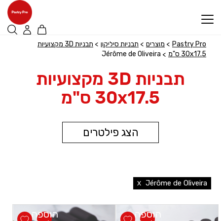
דלג לתוכן
דלג לסרגל הניווט
פתיחת
פתיחת
חלונית
חלונית
Pastry Pro
מוצרים
תבניות סיליקון
תבניות 3D מקצועיות
30x17.5 ס"מ
Jérôme de Oliveira
עגלה
משתמש
סגור
תבניות 3D מקצועיות
כבר רשומים? התחברו
אין מוצרים בעגלה
30x17.5 ס"מ
הצג פילטרים
שכחתי סיסמה
זכור אותי
תבניות סיליקון
Jérôme de Oliveira
X
בחר/י שפים
הוספה
הוספה