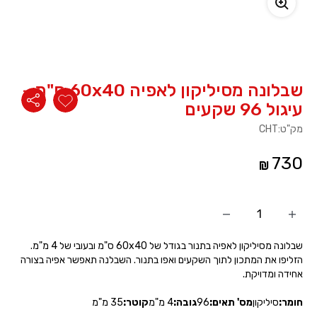
משתמש חדש/אורח
להרשמה
שבלונה מסיליקון לאפיה 60x40 ס"מ -
עיגול 96 שקעים
מק"ט:
CHT
730
הוסף
החסר
מוצר
מוצר
שבלונה מסיליקון לאפיה בתנור בגודל של 60x40 ס"מ ובעובי של 4 מ"מ.
הזליפו את המתכון לתוך השקעים ואפו בתנור. השבלנה תאפשר אפיה בצורה
אחידה ומדויקת.
חומר:
סיליקון
מס' תאים:
96
גובה:
4 מ"מ
קוטר:
35 מ"מ