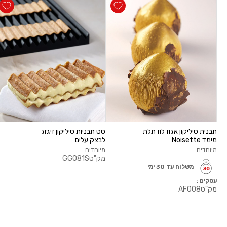
תבנית סיליקון אגוז לוז תלת
סט תבניות סיליקון זיגזג
מימד Noisette
לבצק עלים
מיוחדים
מיוחדים
מק"ט
GG081S
משלוח עד 30 ימי
עסקים :
מק"ט
AF008