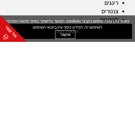
רינגים
צנטרים
לקקנים
באתר זה נעשה שימוש בקבצי cookies. המשך גלישתך באתר מהווה הסכמה
כפפות
לשימוש זה. למידע נוסף עיין בתנאי השימוש
הוספה לסל
אישור
מברשות
שקי זילוף
חותכנים
קלפים
מייבש חסה
מכונות
מדחס לשוקולד
מכונה לטארטלטים
מכונה לחיתוך מדויק
מכונה למילוי תערובות
כללי