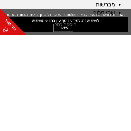
מברשות
שקי זילוף
באתר זה נעשה שימוש בקבצי cookies. המשך גלישתך באתר מהווה הסכמה
חותכנים
לשימוש זה. למידע נוסף עיין בתנאי השימוש
הוספה לסל
אישור
קלפים
מייבש חסה
מכונות
מדחס לשוקולד
מכונה לטארטלטים
מכונה לחיתוך מדויק
מכונה למילוי תערובות
כללי
אודות
שפים
תקנון