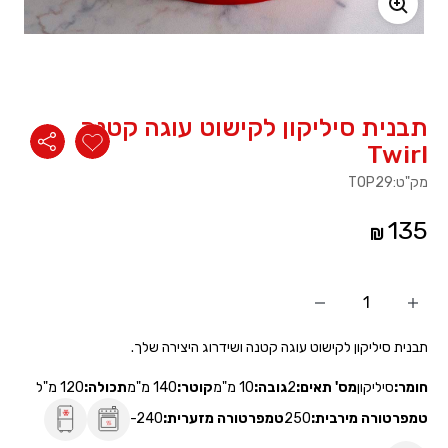
משתמש חדש/אורח
להרשמה
תבנית סיליקון לקישוט עוגה קטנה
Twirl
מק"ט:
TOP29
135
הוסף
החסר
מוצר
מוצר
תבנית סיליקון לקישוט עוגה קטנה ושידרוג היצירה שלך.
חומר:
סיליקון
מס' תאים:
2
גובה:
10 מ"מ
קוטר:
140 מ"מ
תכולה:
120 מ"ל
טמפרטורה מירבית:
250
טמפרטורה מזערית:
-240