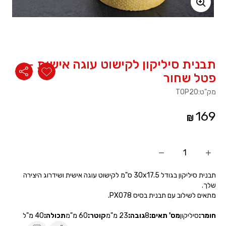
משתמש חדש/אורח
להרשמה
תבנית סיליקון לקישוט עוגה אישית -
פטל שחור
מק"ט:
TOP20
169
הוסף
החסר
מוצר
מוצר
תבנית סיליקון בגודל 30x17.5 ס"מ לקישוט עוגה אישית ושידרוג היצירה
שלך.
מתאים לשילוב עם תבנית בסיס PX078.
חומר:
סיליקון
מס' תאים:
8
גובה:
23 מ"מ
קוטר:
60 מ"מ
תכולה:
40 מ"ל