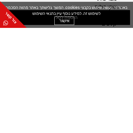
שקי זילוף
באתר זה נעשה שימוש בקבצי cookies. המשך גלישתך באתר מהווה הסכמה
לשימוש זה. למידע נוסף עיין בתנאי השימוש
חותכנים
הוספה לסל
אישור
קלפים
מייבש חסה
מכונות
מדחס לשוקולד
מכונה לטארטלטים
מכונה לחיתוך מדויק
מכונה למילוי תערובות
כללי
אודות
שפים
תקנון
מדיניות משלוחים