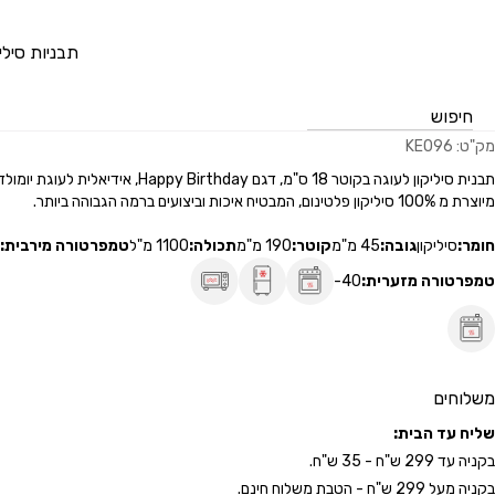
דלג לתוכן
דלג לסרגל הניווט
Pastry Pro
מוצרים
תבניות סיליקון
עוגות
תבנית סיליקון לעוגה Happy Birthday
תבניות סיליק
תבנית סיליקון לעוגה Happy Birthday
מק"ט:
KE096
תבנית סיליקון לעוגה בקוטר 18 ס"מ, דגם Happy Birthday, אידיאלית לעוגת יומולדת מיוחדת.
מיוצרת מ 100% סיליקון פלטינום, המבטיח איכות וביצועים ברמה הגבוהה ביותר.
סגור
חומר:
סיליקון
גובה:
45 מ"מ
קוטר:
190 מ"מ
תכולה:
1100 מ"ל
טמפרטורה מירבית:
טמפרטורה מזערית:
-40
כבר רשומים? התחבר
משלוחים
שליח עד הבית:
בקניה עד 299 ש"ח - 35 ש"ח.
בקניה מעל 299 ש"ח - הטבת משלוח חינם.