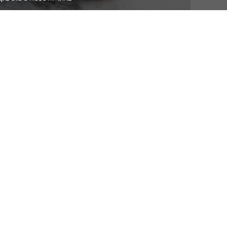
תבנית סיליקון לעוגה - צילינדר 20 ס"מ
169
עוגות
מק"ט
KE090
תבניות 3D
טב
תבניות
עולם
סיליקון
השוקולד
מקצועיות
שו
30x17.5
פרל