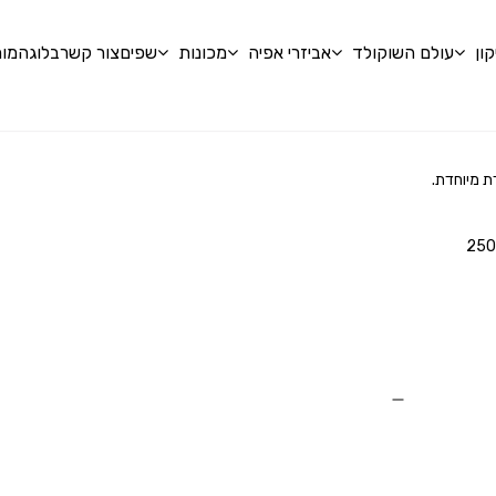
ון
עולם השוקולד
אביזרי אפיה
מכונות
שפים
צור קשר
בלוג
המומ
250
ו
מ
אין מוצרים בעגלה
דאגנו לכם ליצירת חשבון 
ליהנות מהי
שכחתי סיסמה