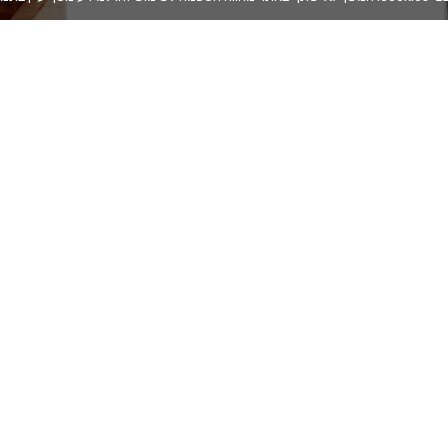
תבנית סיליקון לעוגה - פרח Margherita
תבנית סיל
59
עוגות
עוגות
מק"ט
FRT102
מק"ט
E095
לת
רינגים
מדחס
אביזרי
מכונות
כללי
אפיה
קולד
צנטרים
לשוקולד
ומכונות
ינים
לקקנים
מכונה