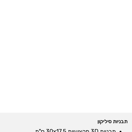
תבניות סיליקון
תבניות 3D מקצועיות 30x17.5 ס"מ