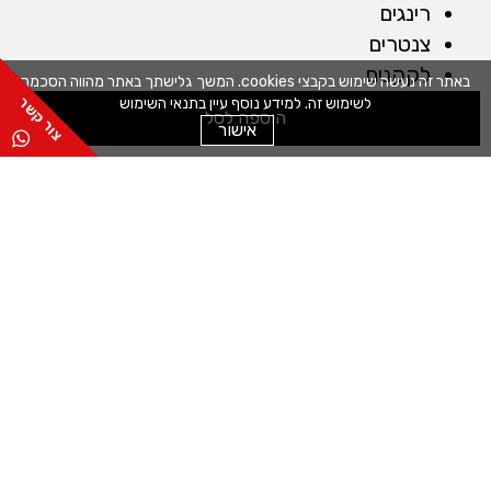
רינגים
צנטרים
לקקנים
באתר זה נעשה שימוש בקבצי cookies. המשך גלישתך באתר מהווה הסכמה
כפפות
לשימוש זה. למידע נוסף עיין בתנאי השימוש
הוספה לסל
אישור
מברשות
שקי זילוף
חותכנים
קלפים
מייבש חסה
מכונות
מדחס לשוקולד
מכונה לטארטלטים
מכונה לחיתוך מדויק
מכונה למילוי תערובות
כללי