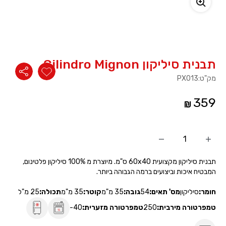
משתמש חדש/אורח
להרשמה
תבנית סיליקון Cilindro Mignon
מק"ט:
PX013
359
הוסף
החסר
מוצר
מוצר
תבנית סיליקון מקצועית 60x40 ס"מ. מיוצרת מ 100% סיליקון פלטינום,
המבטיח איכות וביצועים ברמה הגבוהה ביותר.
חומר:
סיליקון
מס' תאים:
54
גובה:
35 מ"מ
קוטר:
35 מ"מ
תכולה:
25 מ"ל
טמפרטורה מירבית:
250
טמפרטורה מזערית:
-40