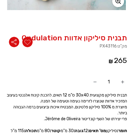
משתמש חדש/אורח
להרשמה
תבנית סיליקון אדוות Ondulation
מק"ט:
PX43116
265
הוסף
החסר
מוצר
מוצר
תבנית סיליקון מקצועית 30x40 ס"מ 12 תאים, להכנת קינוח אלגנטי בעיצוב
המזכיר אדוות שנוצרו לזרימה נעימה וטעימה של המנה.
מיוצרת מ 100% סיליקון פלטינום, המבטיח איכות וביצועים ברמה הגבוהה
ביותר.
פרי יצירתו של השף קונדיטור
Jérôme de Oliveira.
חומר:
סיליקון
מס' תאים:
12
גובה:
30 מ"מ
קוטר:
80 מ"מ
תכולה:
115 מ"ל