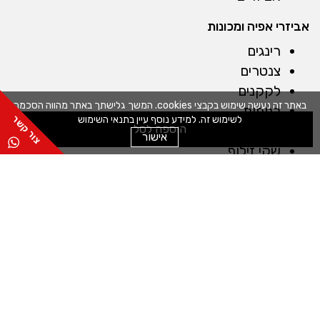
אביזרי אפיה ומכונות
רינגים
צנטרים
לקקנים
באתר זה נעשה שימוש בקבצי cookies. המשך גלישתך באתר מהווה הסכמה
כפפות
לשימוש זה. למידע נוסף עיין בתנאי השימוש
מברשות
הוספה לסל
אישור
שקי זילוף
חותכנים
קלפים
מייבש חסה
מכונות
מדחס לשוקולד
מכונה לטארטלטים
מכונה לחיתוך מדויק