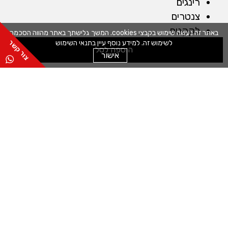
רינגים
צנטרים
לקקנים
באתר זה נעשה שימוש בקבצי cookies. המשך גלישתך באתר מהווה הסכמה
לשימוש זה. למידע נוסף עיין בתנאי השימוש
כפפות
הוספה לסל
אישור
מברשות
שקי זילוף
חותכנים
קלפים
מייבש חסה
מכונות
מדחס לשוקולד
מכונה לטארטלטים
מכונה לחיתוך מדויק
מכונה למילוי תערובות
כללי