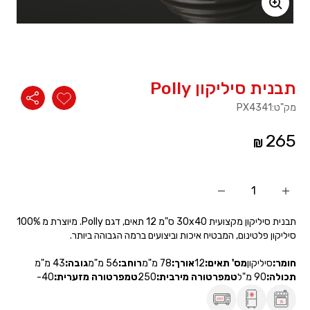
משתמש חדש/אורח
להרשמה
תבנית סיליקון Polly
מק"ט:
PX4341
265
הוסף
החסר
מוצר
מוצר
תבנית סיליקון מקצועית 30x40 ס"מ 12 תאים, דגם Polly. מיוצרת מ 100%
סיליקון פלטינום, המבטיח איכות וביצועים ברמה הגבוהה ביותר.
חומר:
סיליקון
מס' תאים:
12
אורך:
78 מ"מ
רוחב:
56 מ"מ
גובה:
43 מ"מ
תכולה:
90 מ"ל
טמפרטורה מירבית:
250
טמפרטורה מזערית:
-40