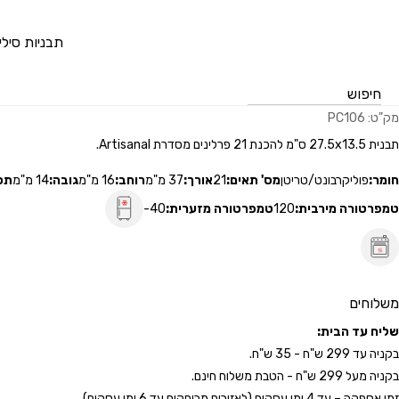
דלג לתוכן
דלג לסרגל הניווט
Pastry Pro
מוצרים
עולם השוקולד
פרלינים
תבנית לפרלין בר שוקולד PC106
תבניות סיליק
תבנית לפרלין בר שוקולד PC106
מק"ט:
PC106
תבנית 27.5x13.5 ס"מ להכנת 21 פרלינים מסדרת Artisanal.
חומר:
פוליקרבונט/טריטן
מס' תאים:
21
אורך:
37 מ"מ
רוחב:
16 מ"מ
גובה:
14 מ"מ
תכ
סגור
טמפרטורה מירבית:
120
טמפרטורה מזערית:
-40
כבר רשומים? התחבר
משלוחים
שליח עד הבית:
בקניה עד 299 ש"ח - 35 ש"ח.
בקניה מעל 299 ש"ח - הטבת משלוח חינם.
זמן אספקה – עד 4 ימי עסקים (לאזורים מרוחקים עד 6 ימי עסקים).