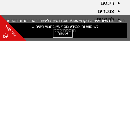
רינגים
צנטרים
לקקנים
באתר זה נעשה שימוש בקבצי cookies. המשך גלישתך באתר מהווה הסכמה
כפפות
לשימוש זה. למידע נוסף עיין בתנאי השימוש
הוספה לסל
אישור
מברשות
שקי זילוף
חותכנים
קלפים
מייבש חסה
מכונות
מדחס לשוקולד
מכונה לטארטלטים
מכונה לחיתוך מדויק
מכונה למילוי תערובות
כללי