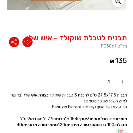
משתמש חדש/אורח
להרשמה
תבנית לטבלת שוקולד - איש שלג
מק"ט:
PC5067
135
הוסף
החסר
מוצר
מוצר
תבנית 27.5x17.5 ס"מ להכנת 3 טבליות שוקולד בצורת איש שלג (בדומה
לאיש השלג של כריסטמס).
פרי עיצובו של השף קונדיטור Fabrizio Fiorani.
חומר:
טריטן
מס' תאים:
3
אורך:
154 מ"מ
רוחב:
77 מ"מ
גובה:
9 מ"ל
תכולה:
100 גרם
טמפרטורה מירבית:
120
טמפרטורה מזערית:
-40