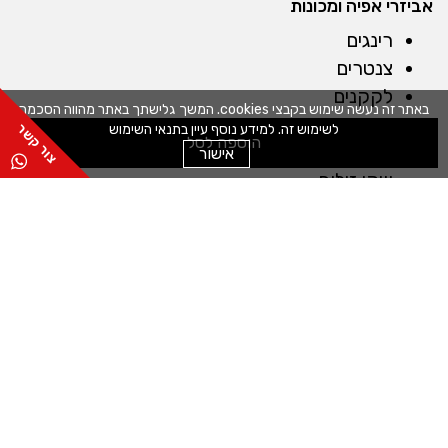
אביזרי אפיה ומכונות
רינגים
צנטרים
לקקנים
באתר זה נעשה שימוש בקבצי cookies. המשך גלישתך באתר מהווה הסכמה
כפפות
לשימוש זה. למידע נוסף עיין בתנאי השימוש
הוספה לסל
מברשות
אישור
שקי זילוף
חותכנים
קלפים
מייבש חסה
מכונות
מדחס לשוקולד
מכונה לטארטלטים
מכונה לחיתוך מדויק
מכונה למילוי תערובות