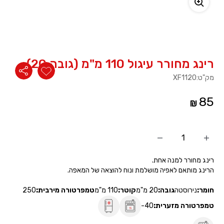
משתמש חדש/אורח
להרשמה
רינג מחורר עיגול 110 מ"מ (גובה 20)
מק"ט:
XF1120
85
הוסף
החסר
מוצר
מוצר
רינג מחורר למנה אחת.
הרינג מותאם לאפיה מושלמת ונוח להוצאה של המאפה.
חומר:
נירוסטה
גובה:
20 מ"מ
קוטר:
110 מ"מ
טמפרטורה מירבית:
250
טמפרטורה מזערית:
-40