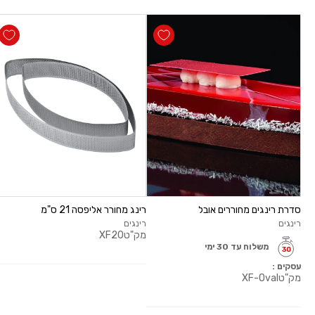
סדרת רינגים מחוררים אובל
רינג מחורר אליפסה 21 ס"מ
רינגים
רינגים
מק"ט
XF20
משלוח עד 30 ימי
עסקים :
מק"ט
XF-Oval